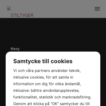
Togg
navi
Meny
Start
Samtycke till cookies
Om oss
Vi och våra partners använder teknik,
Varumärken
inklusive cookies, för att samla in
Kontakt
information om dig för olika ändamål,
In English
inklusive: bättre användarupplevelse,
funktionalitet, statistik och marknadsföring.
Kontaktuppgifter
Genom att klicka på "OK" samtycker du till