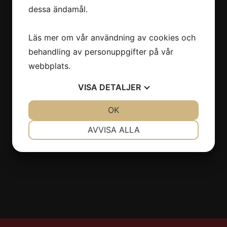
dessa ändamål.
Östermalmsgatan 66
114 50 Stockholm
Läs mer om vår användning av cookies och
08-6608630
behandling av personuppgifter på vår
info@stiltyger.se
webbplats.
VISA
DETALJER
Sociala medier
JA
NEJ
OK
JA
NEJ
NÖDVÄNDIG
INSTÄLLNINGAR
AVVISA ALLA
JA
NEJ
JA
NEJ
MARKNADSFÖRING
STATISTIK