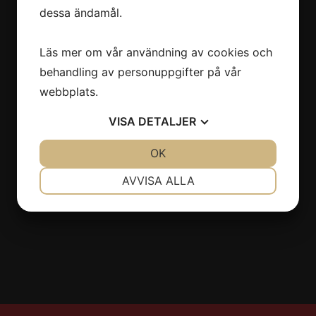
dessa ändamål.
Östermalmsgatan 66
114 50 Stockholm
Läs mer om vår användning av cookies och
08-6608630
behandling av personuppgifter på vår
info@stiltyger.se
webbplats.
VISA
DETALJER
Sociala medier
JA
NEJ
OK
JA
NEJ
NÖDVÄNDIG
INSTÄLLNINGAR
AVVISA ALLA
JA
NEJ
JA
NEJ
MARKNADSFÖRING
STATISTIK