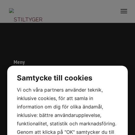
Togg
navi
Meny
Start
Samtycke till cookies
Om oss
Vi och våra partners använder teknik,
Varumärken
inklusive cookies, för att samla in
Kontakt
information om dig för olika ändamål,
In English
inklusive: bättre användarupplevelse,
funktionalitet, statistik och marknadsföring.
Kontaktuppgifter
Genom att klicka på "OK" samtycker du till