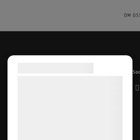
OM OS
Samtykke til cookies
Kontaktuppgifter
Soc
Vi og vores samarbejdspartnere bruger
Östermalmsgatan 66
teknologier, herunder cookies, til at
114 50 Stockholm
indsamle oplysninger om dig til forskellige
08-6608630
formål, herunder: Tilpasning af annoncering,
info@stiltyger.se
bedre brugeroplevelse, funktionalitet,
statistik og marketing. Disse oplysninger
kan blive delt med annoncerings- og