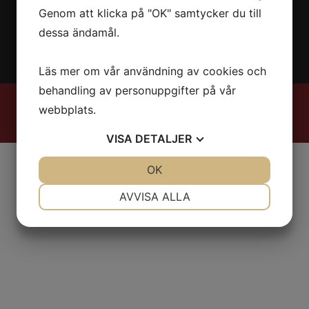
Genom att klicka på "OK" samtycker du till
dessa ändamål.
Läs mer om vår användning av cookies och
behandling av personuppgifter på vår
2026 © Stiltyger AB
webbplats.
Integritetspolicy
|
Cookies
VISA
DETALJER
JA
NEJ
OK
JA
NEJ
NÖDVÄNDIG
INSTÄLLNINGAR
AVVISA ALLA
JA
NEJ
JA
NEJ
MARKNADSFÖRING
STATISTIK