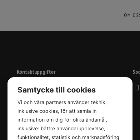
OM OS
Kontaktuppgifter
Soc
Östermalmsgatan 66
Samtycke till cookies
114 50 Stockholm
Vi och våra partners använder teknik,
08-6608630
inklusive cookies, för att samla in
info@stiltyger.se
information om dig för olika ändamål,
inklusive: bättre användarupplevelse,
funktionalitet, statistik och marknadsföring.