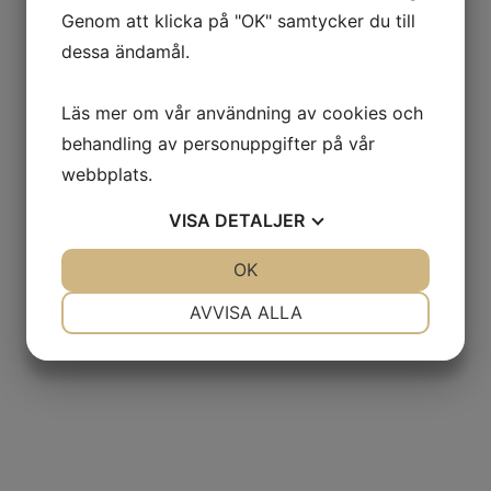
Genom att klicka på "OK" samtycker du till
dessa ändamål.
Läs mer om vår användning av cookies och
behandling av personuppgifter på vår
webbplats.
VISA
DETALJER
JA
NEJ
OK
JA
NEJ
NÖDVÄNDIG
INSTÄLLNINGAR
AVVISA ALLA
JA
NEJ
JA
NEJ
MARKNADSFÖRING
STATISTIK