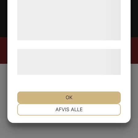
analysepartnere, som kan kombinere dem
med data, du tidligere har givet dem eller
de har indsamlet gennem din brug af deres
tjenester. Ved at klikke på 'OK' giver du
samtykke til disse formål.
2026 © Stiltyger AB
Læs mere om vores brug af cookies og
Integritetspolicy
|
Cookies
behandling af persondata på vores
hjemmeside.
OK
NØDVENDIGE
PRÆFERENCER
AFVIS ALLE
MARKETING
STATISTIK