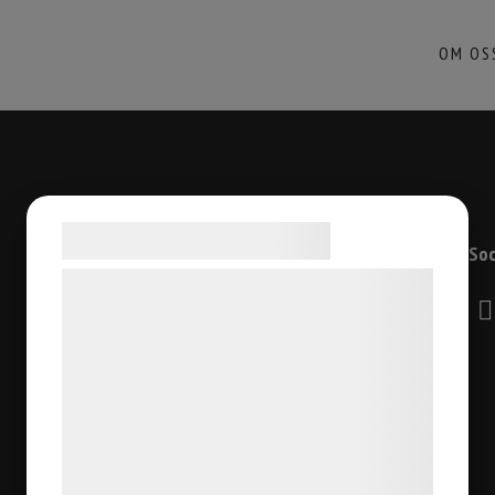
OM OS
Samtykke til cookies
Kontaktuppgifter
Soc
Vi og vores samarbejdspartnere bruger
Östermalmsgatan 66
teknologier, herunder cookies, til at
114 50 Stockholm
indsamle oplysninger om dig til forskellige
08-6608630
formål, herunder: Tilpasning af annoncering,
info@stiltyger.se
bedre brugeroplevelse, funktionalitet,
statistik og marketing. Disse oplysninger
kan blive delt med annoncerings- og