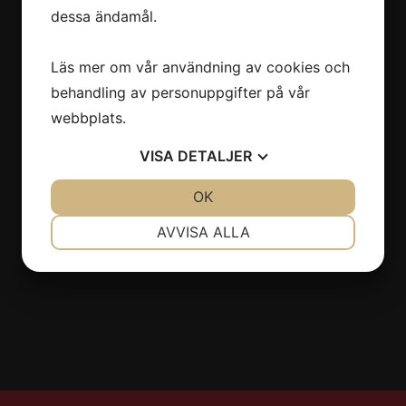
dessa ändamål.
Östermalmsgatan 66
114 50 Stockholm
Läs mer om vår användning av cookies och
08-6608630
behandling av personuppgifter på vår
info@stiltyger.se
webbplats.
VISA
DETALJER
Sociala medier
JA
NEJ
OK
JA
NEJ
NÖDVÄNDIG
INSTÄLLNINGAR
AVVISA ALLA
JA
NEJ
JA
NEJ
MARKNADSFÖRING
STATISTIK