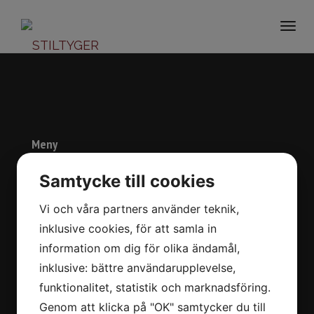
Togg
navi
Meny
Start
Samtycke till cookies
Om oss
Vi och våra partners använder teknik,
Varumärken
inklusive cookies, för att samla in
Kontakt
information om dig för olika ändamål,
In English
inklusive: bättre användarupplevelse,
funktionalitet, statistik och marknadsföring.
Kontaktuppgifter
Genom att klicka på "OK" samtycker du till