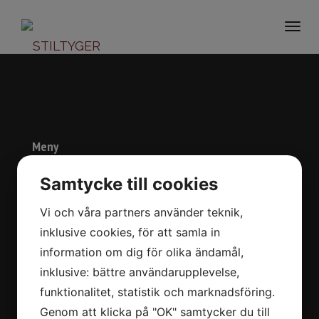
Togg
navi
Meny
Start
Samtycke till cookies
Om oss
Vi och våra partners använder teknik,
Varumärken
inklusive cookies, för att samla in
Kontakt
information om dig för olika ändamål,
In English
inklusive: bättre användarupplevelse,
funktionalitet, statistik och marknadsföring.
Kontaktuppgifter
Genom att klicka på "OK" samtycker du till