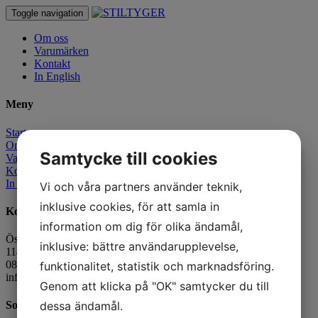
Toggle navigation
Om oss
Varumärken
Kontakt
In English
Meny
Start
Om oss
Samtycke till cookies
Varumärken
Kontakt
In English
Vi och våra partners använder teknik,
inklusive cookies, för att samla in
Kontaktuppgifter
information om dig för olika ändamål,
Östermalmsgatan 66
inklusive: bättre användarupplevelse,
114 50 Stockholm
08-6608630
funktionalitet, statistik och marknadsföring.
info@stiltyger.se
Genom att klicka på "OK" samtycker du till
dessa ändamål.
Sociala medier