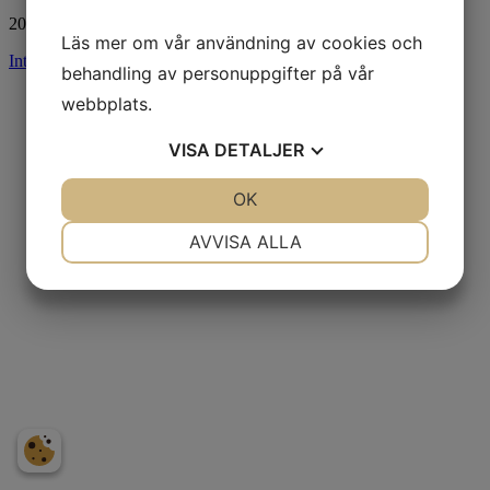
2026 © Stiltyger AB
Läs mer om vår användning av cookies och
Integritetspolicy
|
Cookies
behandling av personuppgifter på vår
webbplats.
VISA
DETALJER
JA
NEJ
OK
JA
NEJ
NÖDVÄNDIG
INSTÄLLNINGAR
AVVISA ALLA
JA
NEJ
JA
NEJ
MARKNADSFÖRING
STATISTIK