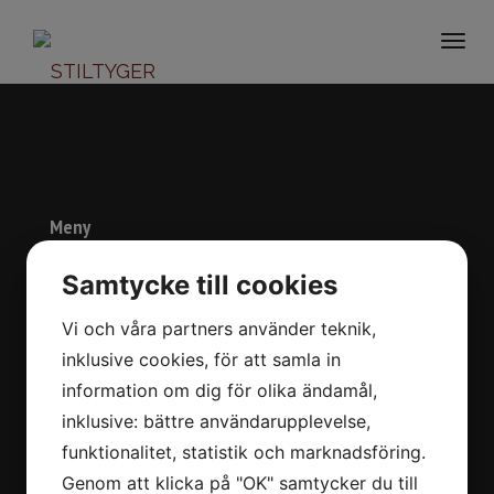
Togg
navi
Meny
Start
Samtycke till cookies
Om oss
Vi och våra partners använder teknik,
Varumärken
inklusive cookies, för att samla in
Kontakt
information om dig för olika ändamål,
In English
inklusive: bättre användarupplevelse,
funktionalitet, statistik och marknadsföring.
Kontaktuppgifter
Genom att klicka på "OK" samtycker du till