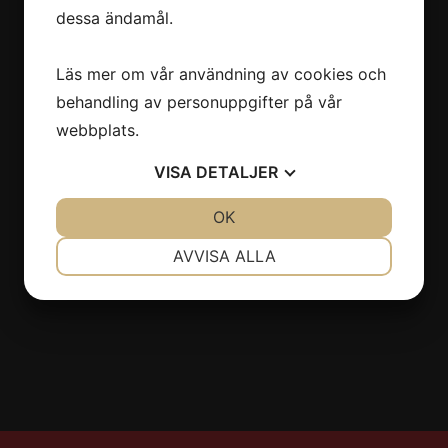
dessa ändamål.
Östermalmsgatan 66
114 50 Stockholm
Läs mer om vår användning av cookies och
08-6608630
behandling av personuppgifter på vår
info@stiltyger.se
webbplats.
VISA
DETALJER
Sociala medier
JA
NEJ
OK
JA
NEJ
NÖDVÄNDIG
INSTÄLLNINGAR
AVVISA ALLA
JA
NEJ
JA
NEJ
MARKNADSFÖRING
STATISTIK